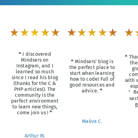
★★★★★
★★★★★
★
❝ I discovered
❝ Tha
Mindsers on
❝ Mindsers' blog is
the
Instagram, and I
the perfect place to
gr
learned so much
start when learning
com
since I read his blog
how to code! Full of
with 
(thanks for the C &
good resources and
esp
PHP articles!). The
advice. ❞
＂ Be
community is the
sec
perfect environment
g
to learn new things,
come join us ! ❞
Maëva C.
Arthur M.