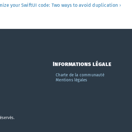
mize your SwiftUI code: Two ways to avoid duplication
›
Informations légale
Charte de la communauté
Mentions légales
réservés.