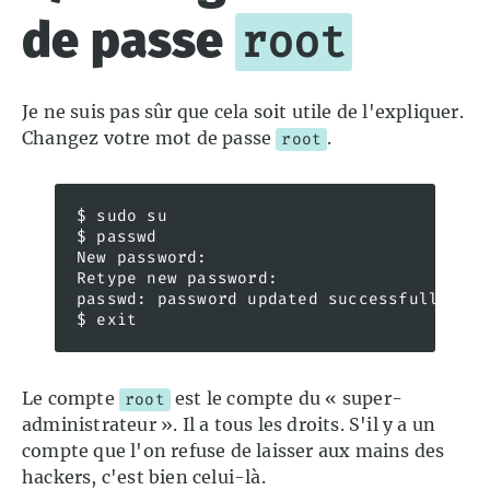
de passe
root
Je ne suis pas sûr que cela soit utile de l'expliquer.
Changez votre mot de passe
.
root
$ sudo su

$ passwd

New password: 

Retype new password: 

passwd: password updated successfully

$ exit
Le compte
est le compte du « super-
root
administrateur ». Il a tous les droits. S'il y a un
compte que l'on refuse de laisser aux mains des
hackers, c'est bien celui-là.