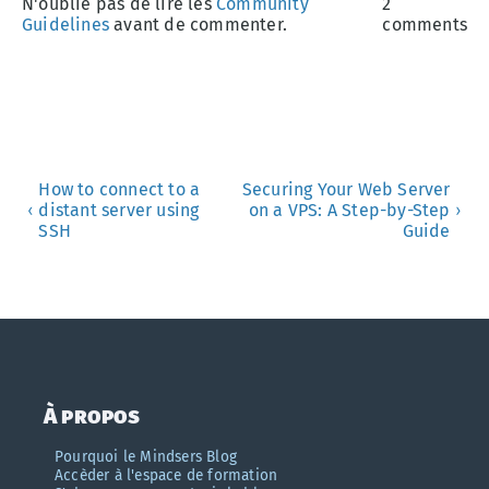
N'oublie pas de lire les
Community
2
Guidelines
avant de commenter.
comments
How to connect to a
Securing Your Web Server
distant server using
on a VPS: A Step-by-Step
‹
›
SSH
Guide
À propos
Pourquoi le Mindsers Blog
Accèder à l'espace de formation