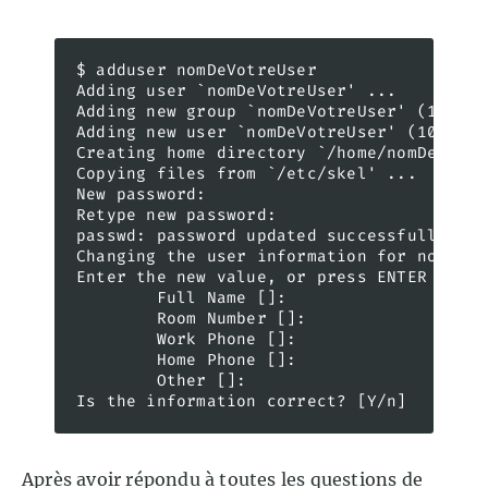
$ adduser nomDeVotreUser

Adding user `nomDeVotreUser' ...

Adding new group `nomDeVotreUser' (1001) .
Adding new user `nomDeVotreUser' (1001) w
Creating home directory `/home/nomDeVotre
Copying files from `/etc/skel' ...

New password: 

Retype new password: 

passwd: password updated successfully

Changing the user information for nomDeVo
Enter the new value, or press ENTER for t
        Full Name []:

        Room Number []: 

        Work Phone []: 

        Home Phone []: 

        Other []:

Is the information correct? [Y/n]
Après avoir répondu à toutes les questions de