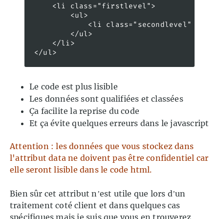
    <li class="firstlevel"> 

        <ul> 

            <li class="secondlevel" data-
        </ul>

    </li> 

Le code est plus lisible
Les données sont qualifiées et classées
Ça facilite la reprise du code
Et ça évite quelques erreurs dans le javascript
Attention : les données que vous stockez dans
l'attribut data ne doivent pas être confidentiel car
elle seront lisible dans le code html.
Bien sûr cet attribut n’est utile que lors d’un
traitement coté client et dans quelques cas
spécifiques mais je suis que vous en trouverez