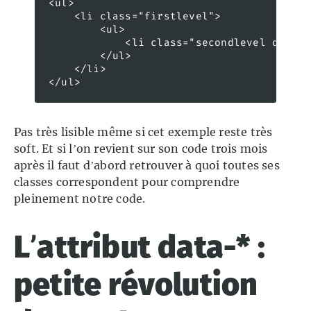
<ul> 

    <li class="firstlevel"> 

        <ul> 

            <li class="secondlevel doc pd
        </ul> 

    </li>

Pas très lisible même si cet exemple reste très
soft. Et si l’on revient sur son code trois mois
après il faut d’abord retrouver à quoi toutes ses
classes correspondent pour comprendre
pleinement notre code.
L’attribut data-* :
petite révolution