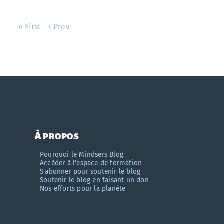
« First
‹ Prev
À propos
Pourquoi le Mindsers Blog
Accèder à l'espace de formation
S'abonner pour soutenir le blog
Soutenir le blog en faisant un don
Nos efforts pour la planète