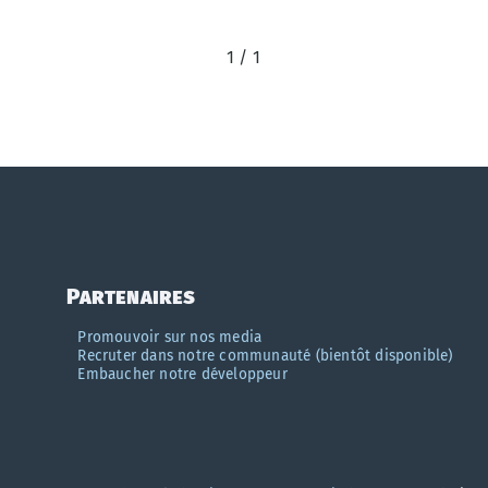
1 / 1
Partenaires
Promouvoir sur nos media
Recruter dans notre communauté (bientôt disponible)
Embaucher notre développeur