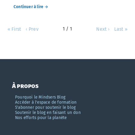
Continuer à lire →
1 / 1
« First
‹ Prev
Next ›
Last »
À propos
Pourquoi le Mindsers Blog
Accèder à l'espace de formation
S'abonner pour soutenir le blog
Soutenir le blog en faisant un don
Nos efforts pour la planète