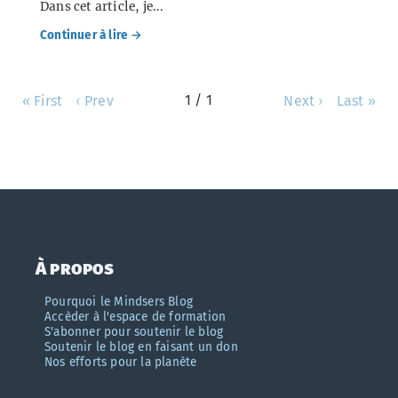
Dans cet article, je...
Continuer à lire →
1 / 1
« First
‹ Prev
Next ›
Last »
À propos
Pourquoi le Mindsers Blog
Accèder à l'espace de formation
S'abonner pour soutenir le blog
Soutenir le blog en faisant un don
Nos efforts pour la planète