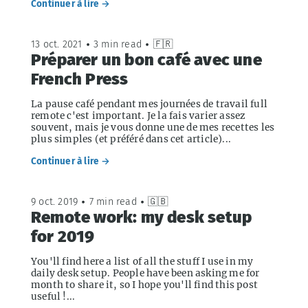
Continuer à lire →
13 oct. 2021
•
3 min read
•
🇫🇷
Préparer un bon café avec une
French Press
La pause café pendant mes journées de travail full
remote c'est important. Je la fais varier assez
souvent, mais je vous donne une de mes recettes les
plus simples (et préféré dans cet article)...
Continuer à lire →
9 oct. 2019
•
7 min read
•
🇬🇧
Remote work: my desk setup
for 2019
You'll find here a list of all the stuff I use in my
daily desk setup. People have been asking me for
month to share it, so I hope you'll find this post
useful !...